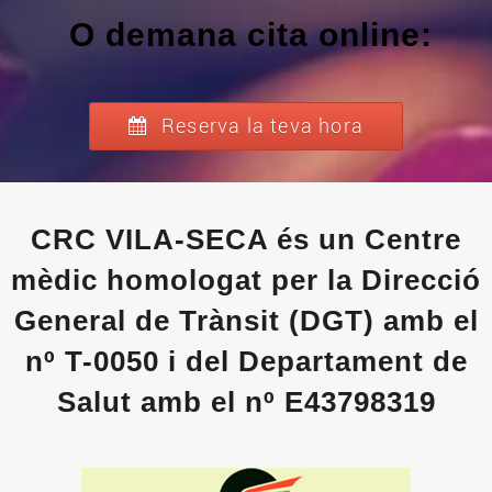
O demana cita online:
Reserva la teva hora
CRC VILA-SECA és un Centre
mèdic homologat per la Direcció
General de Trànsit (DGT) amb el
nº T-0050 i del Departament de
Salut amb el nº E43798319