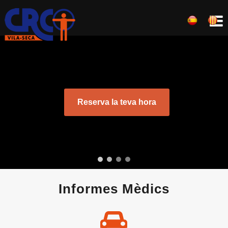
Skip
to
content
Renovació del carnet de
conduir
Reserva la teva hora
Reserva la teva hora
Informes Mèdics